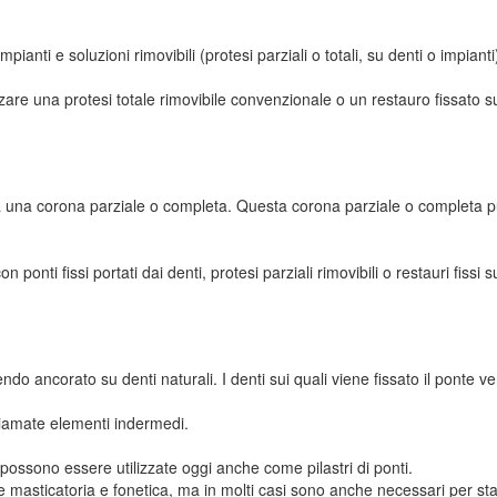
pianti e soluzioni rimovibili (protesi parziali o totali, su denti o impian
zzare una protesi totale rimovibile convenzionale o un restauro fissato s
da una corona parziale o completa. Questa corona parziale o completa pu
nti fissi portati dai denti, protesi parziali rimovibili o restauri fissi s
ndo ancorato su denti naturali. I denti sui quali viene fissato il ponte 
iamate elementi indermedi.
i) possono essere utilizzate oggi anche come pilastri di ponti.
one masticatoria e fonetica, ma in molti casi sono anche necessari per stab