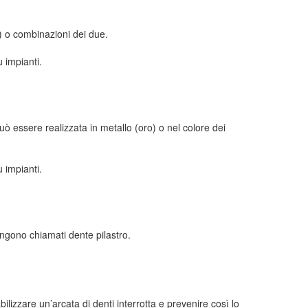
ti) o combinazioni dei due.
u impianti.
ò essere realizzata in metallo (oro) o nel colore dei
u impianti.
vengono chiamati dente pilastro.
ilizzare un’arcata di denti interrotta e prevenire così lo